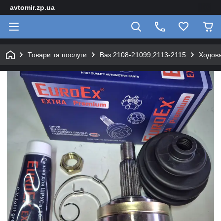
avtomir.zp.ua
Товари та послуги
Ваз 2108-21099,2113-2115
Ходова