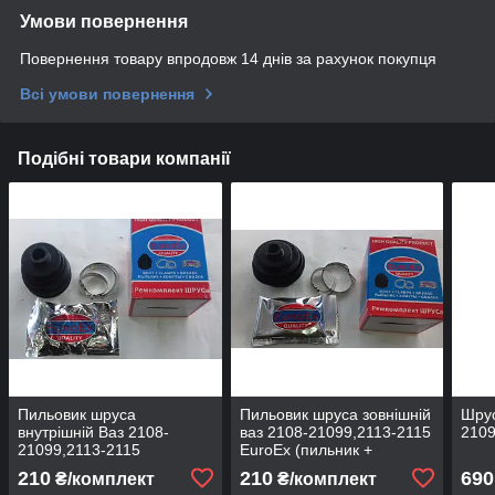
Умови повернення
Повернення товару впродовж 14 днів за рахунок покупця
Всі умови повернення
Подібні товари компанії
Пильовик шруса
Пильовик шруса зовнішній
Шрус
внутрішній Ваз 2108-
ваз 2108-21099,2113-2115
2109
21099,2113-2115
EuroEx (пильник +
Extra/EuroEx
мастило + 2 хомути)
210
210
690
₴/комплект
₴/комплект