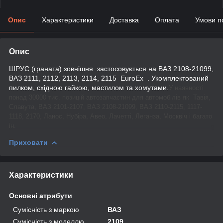
Опис
Характеристики
Доставка
Оплата
Умови п
Опис
ШРУС (граната) зовнішня застосовується на ВАЗ 2108-21099,
ВАЗ 2111, 2112, 2113, 2114, 2115 EuroEx . Укомплектований
пилком, східною гайкою, мастилом та хомутами.
У наявності
понад 30000 тис. позицій автозапчастин для автомобілів як Тавія,
Славута, ВАЗ 2101-2107, ВАЗ 2108-21099, ВАЗ 2110-2115, 1117-
1118, 2170, Ланос, Нубіра, Авео, Лачетті, Леганза, Москвіч і багато
ін.
Приховати
Характеристики
Основні атрибути
Сумісність з маркою
ВАЗ
Сумісність з моделлю
2109