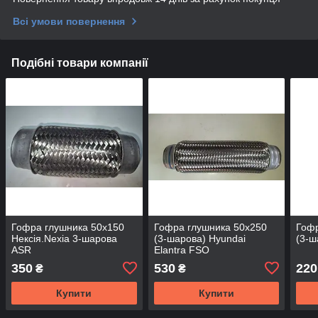
Всі умови повернення
Подібні товари компанії
Гофра глушника 50х150
Гофра глушника 50х250
Гофр
Нексія.Nexia 3-шарова
(3-шарова) Hyundai
(3-ш
ASR
Elantra FSO
350
530
220
₴
₴
Купити
Купити