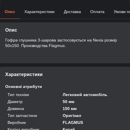
Опис
Характеристики
Доставка
Оплата
Умови п
Опис
Гофра глушника 3-шарова застосовується на Nexia розмір
50х150. Производства Flagmus.
Характеристики
Основні атрибути
Тип техніки
Легковий автомобіль
Діаметр
50 мм
Довжина
150 мм
Тип запчастини
Оригінал
Виробник
FLAGMUS
Країна виробник
Китай