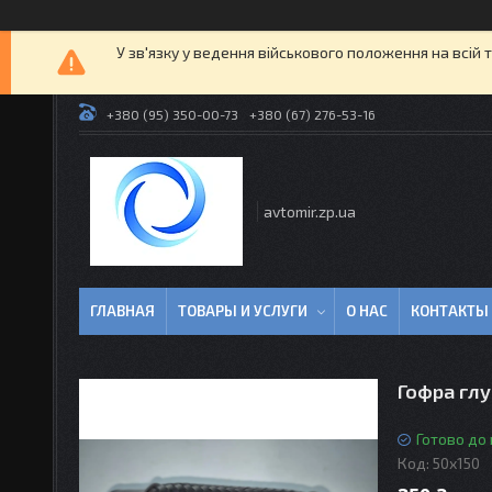
У зв'язку у ведення військового положення на всій 
+380 (95) 350-00-73
+380 (67) 276-53-16
avtomir.zp.ua
ГЛАВНАЯ
ТОВАРЫ И УСЛУГИ
О НАС
КОНТАКТЫ
Гофра глу
Готово до
Код:
50х150