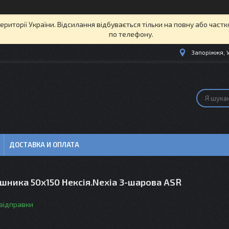
території України. Відсилання відбувається тільки на повну або част
по телефону.
Запоріжжя, 
ДОСТАВКА И ОПЛАТА
шника 50х150 Нексія.Nexia 3-шарова ASR
 відправки