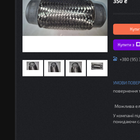
350 ₴
Купи
Купити з
+380 (95)
повернення 
У компанії п
покидаючи с