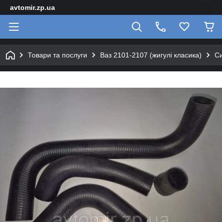
avtomir.zp.ua
Товари та послуги
Ваз 2101-2107 (жигулі класика)
Си