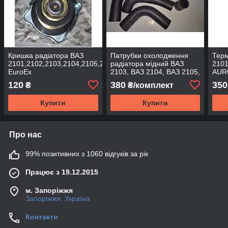
Кришка радіатора ВАЗ
Патрубки охолодження
Терм
2101,2102,2103,2104,2105,2106,2107
радіатора мідний ВАЗ
2101
EuroEx
2103, ВАЗ 2104, ВАЗ 2105,
AUR
ВАЗ 2106, ВАЗ 2107
120
380
350
₴
₴/комплект
Україна
Купити
Купити
Про нас
99% позитивних з 1060 відгуків за рік
Працює з 19.12.2015
м. Запоріжжя
Запоріжжя, Україна
Контакти