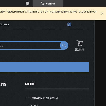
Кошик
кову передоплату. Наявність і актуальну ціну можете дізнатися
Україна
Кошик
115
ТОВАРЫ И УСЛУГИ
О НАС