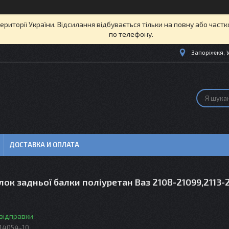
території України. Відсилання відбувається тільки на повну або част
по телефону.
Запоріжжя, 
ДОСТАВКА И ОПЛАТА
ок задньої балки поліуретан Ваз 2108-21099,2113-2
 відправки
14054-10