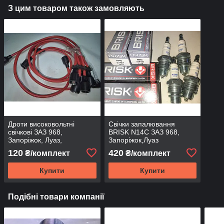
З цим товаром також замовляють
Дроти високовольтні
Свічки запалювання
свічкові ЗАЗ 968,
BRISK N14С ЗАЗ 968,
Запоріжок, Луаз,
Запоріжок,Луаз
Воолинець Каменець-
120
420
₴/комплект
₴/комплект
Подольск
Купити
Купити
Подібні товари компанії