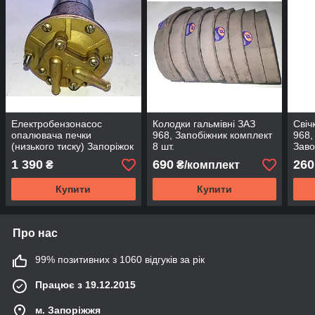
Електробензонасос
Колодки гальмівні ЗАЗ
Свіч
опалювача печки
968, Запобіжник комплект
968,
(низького тиску) Запоріжок
8 шт.
Зав
ЗАЗ-965,968М.
1 390
690
260
₴
₴/комплект
Реставрація
Купити
Купити
Про нас
99% позитивних з 1060 відгуків за рік
Працює з 19.12.2015
м. Запоріжжя