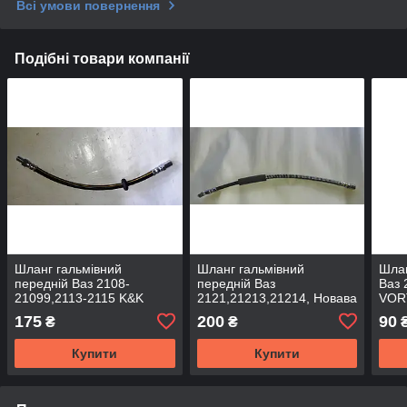
Всі умови повернення
Подібні товари компанії
Шланг гальмівний
Шланг гальмівний
Шлан
передній Ваз 2108-
передній Ваз
Ваз 
21099,2113-2115 K&K
2121,21213,21214, Новава
VOR
K&K
175
200
90
₴
₴
Купити
Купити