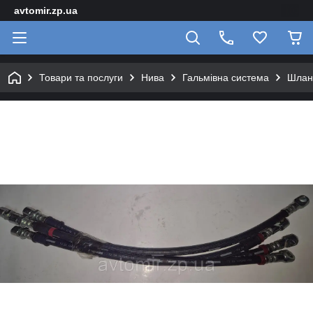
avtomir.zp.ua
Товари та послуги
Нива
Гальмівна система
Шланг