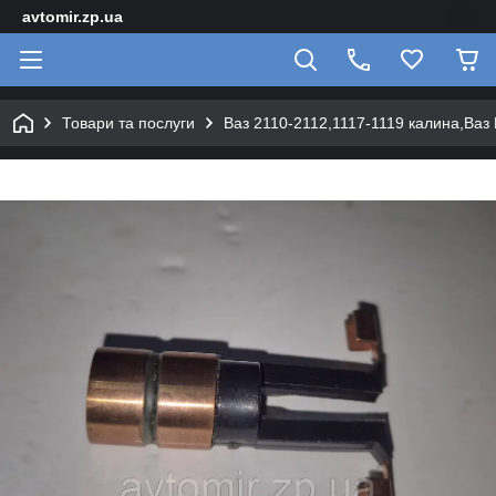
avtomir.zp.ua
Товари та послуги
Ваз 2110-2112,1117-1119 калина,Ваз