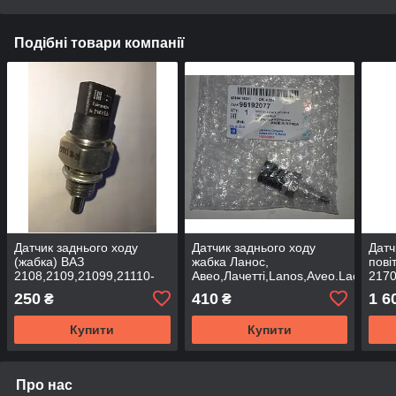
Подібні товари компанії
Датчик заднього ходу
Датчик заднього ходу
Датч
(жабка) ВАЗ
жабка Ланос,
пові
2108,2109,21099,21110-
Авео,Лачетті,Lanos,Aveo.Lacetti
2170
2112,2113-2115 Пенза
GM 96192077
250
410
1 6
₴
₴
Купити
Купити
Про нас