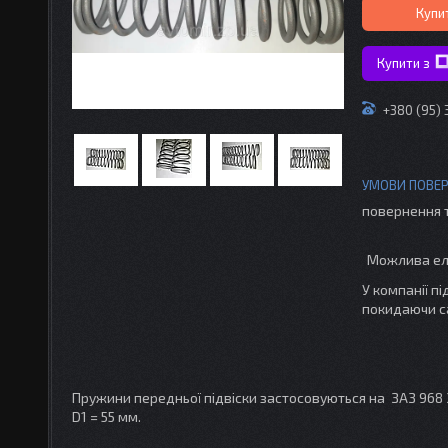
Купи
Купити з
+380 (95)
повернення 
У компанії п
покидаючи с
Пружини передньої підвіски застосовуються на ЗАЗ 968 Зап
D1 = 55 мм.