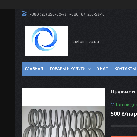
+380 (95) 350-00-73
+380 (67) 276-53-16
avtomir.zp.ua
ГЛАВНАЯ
ТОВАРЫ И УСЛУГИ
О НАС
КОНТАКТЫ
Пружини п
Готово до
500 ₴/па