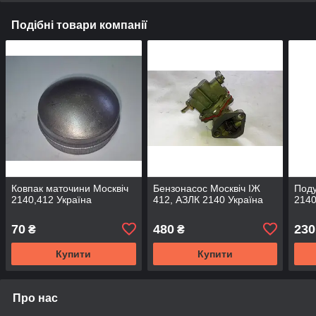
Подібні товари компанії
Ковпак маточини Москвіч
Бензонасос Москвіч ІЖ
Поду
2140,412 Україна
412, АЗЛК 2140 Україна
2140
70
480
230
₴
₴
Купити
Купити
Про нас