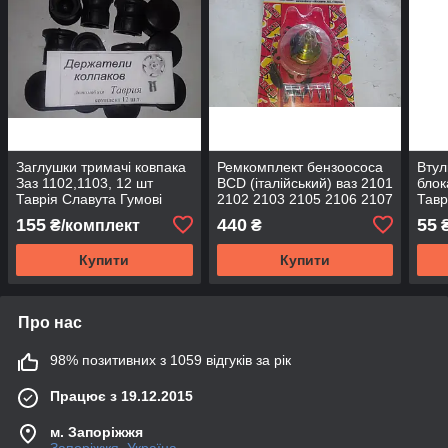
Заглушки тримачі ковпака
Ремкомплект бензоососа
Втул
Заз 1102,1103, 12 шт
BCD (італійський) ваз 2101
блок
Таврія Славута Гумові
2102 2103 2105 2106 2107
Тавр
2108 2109 21099 заз 1102
Укра
155
440
55
₴/комплект
₴
₴
Купити
Купити
Про нас
98% позитивних з 1059 відгуків за рік
Працює з 19.12.2015
м. Запоріжжя
Запоріжжя, Україна