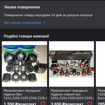
Умови повернення
Повернення товару впродовж 14 днів за рахунок покупця
Всі умови повернення
Подібні товари компанії
Ремкомплект передньої
Ремкомплект передньої
Ремк
підвіски Ваз
підвіски повний ваз
2101
2101,2102,2103,2104,2105,2106,2107
2101,2102,2103,2104,2105,2106,2
Euro
ASR
1 550
3 650
285
₴/комплект
₴/комплект