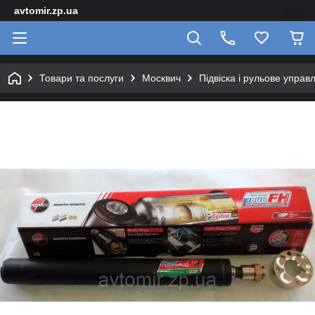
avtomir.zp.ua
Товари та послуги
Москвич
Підвіска і рульове управ