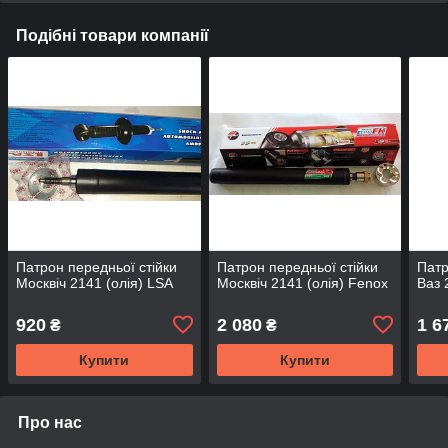
Подібні товари компанії
Патрон передньої стійки
Патрон передньої стійки
Патр
Москвіч 2141 (олія) LSA
Москвіч 2141 (олія) Fenox
Ваз 
920
2 080
1 6
₴
₴
Купити
Купити
Про нас