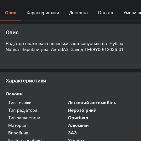
Опис
Характеристики
Доставка
Оплата
Умови п
Опис
Радіатор опалювача печеньки застосовується на Нубіра,
Nubira. Виробництва АвтоЗАЗ. Завод.TF69Y0-612036-01
Характеристики
Основні
Тип техніки
Легковий автомобіль
Тип радіатора
Нерозбірний
Тип запчастини
Оригінал
Матеріал
Алюміній
Виробник
ЗАЗ
Країна виробник
Україна