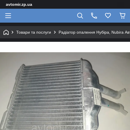
avtomir.zp.ua
Товари та послуги
Радіатор опалення Нубіра, Nubira А