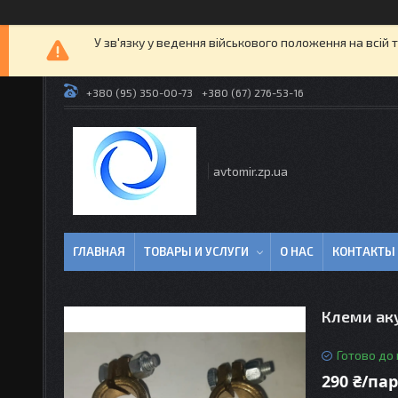
У зв'язку у ведення військового положення на всій 
+380 (95) 350-00-73
+380 (67) 276-53-16
avtomir.zp.ua
ГЛАВНАЯ
ТОВАРЫ И УСЛУГИ
О НАС
КОНТАКТЫ
Клеми аку
Готово до
290 ₴/па