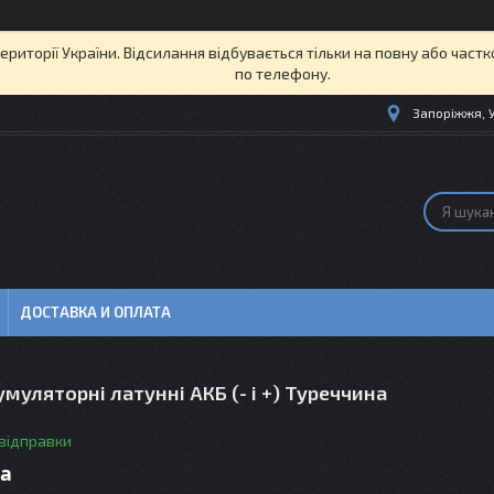
території України. Відсилання відбувається тільки на повну або част
по телефону.
Запоріжжя, 
ДОСТАВКА И ОПЛАТА
муляторні латунні АКБ (- і +) Туреччина
 відправки
ра