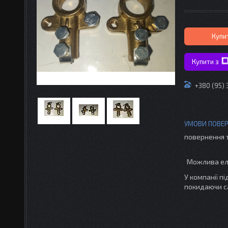
Купи
Купити з
+380 (95)
повернення 
У компанії п
покидаючи с