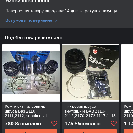
Умови повернення
Повернення товару впродовж 14 днів за рахунок покупця
Всі умови повернення
Подібні товари компанії
Комплект пильовиків
Пильовик шруса
Комп
шруса Ваз 2110,
внутрішній ВАЗ 2110-
шрус
2111,2112, зовнішніх і
2112,2170-2172,1117-1118
2110
внутрішніх LSA
Gumex
і вн
780
175
1 1
₴/комплект
₴/комплект
SPO