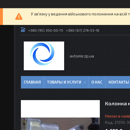
У зв'язку у ведення військового положення на всій 
+380 (95) 350-00-73
+380 (67) 276-53-16
avtomir.zp.ua
ГЛАВНАЯ
ТОВАРЫ И УСЛУГИ
О НАС
КОНТАКТЫ
Колонка к
Немає в наяв
Код:
21010-3