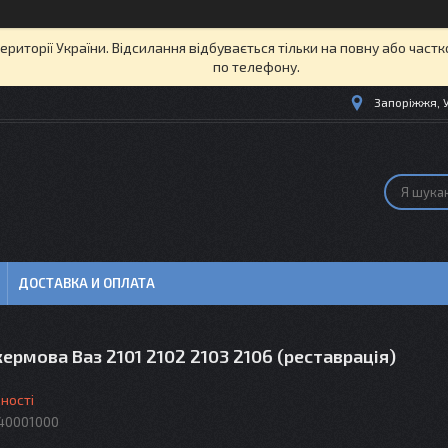
території України. Відсилання відбувається тільки на повну або част
по телефону.
Запоріжжя, 
ДОСТАВКА И ОПЛАТА
ермова Ваз 2101 2102 2103 2106 (реставрація)
ності
40001000