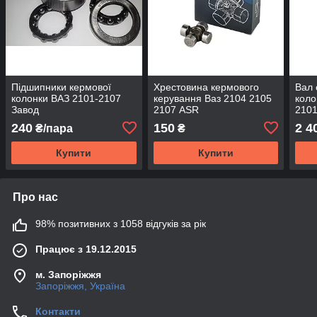
Підшипники кермової
Хрестовина кермового
Вал 
колонки ВАЗ 2101-2107
керування Ваз 2104 2105
коло
Завод
2107 ASR
2101
240
150
2 4
₴/пара
₴
Купити
Купити
Про нас
98% позитивних з 1058 відгуків за рік
Працює з 19.12.2015
м. Запоріжжя
Запоріжжя, Україна
Контакти