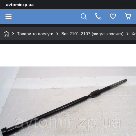
avtomir.zp.ua
Товари та послуги
Ваз 2101-2107 (жигулі класика)
Хо