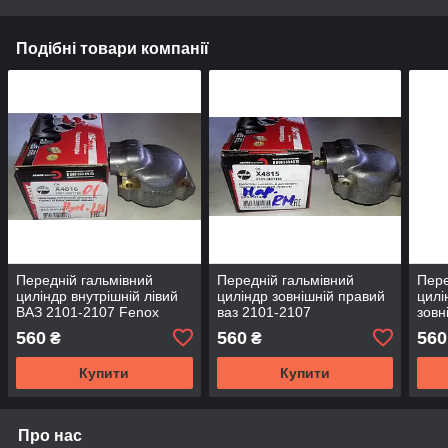
Подібні товари компанії
Передній гальмівний
Передній гальмівний
Пере
циліндр внутрішній лівий
циліндр зовнішній правий
цилі
ВАЗ 2101-2107 Fenox
ваз 2101-2107
зовн
Fen
560
560
560
₴
₴
Купити
Купити
Про нас