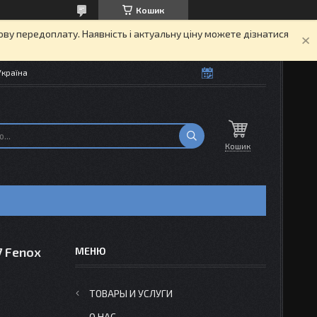
Кошик
кову передоплату. Наявність і актуальну ціну можете дізнатися
Україна
Кошик
7 Fenox
ТОВАРЫ И УСЛУГИ
О НАС