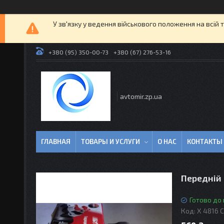
У зв'язку у ведення військового положення на всій 
+380 (95) 350-00-73
+380 (67) 276-53-16
avtomir.zp.ua
ГЛАВНАЯ
ТОВАРЫ И УСЛУГИ
О НАС
КОНТАКТЫ
Передній 
Готово до
Код:
X 4816 