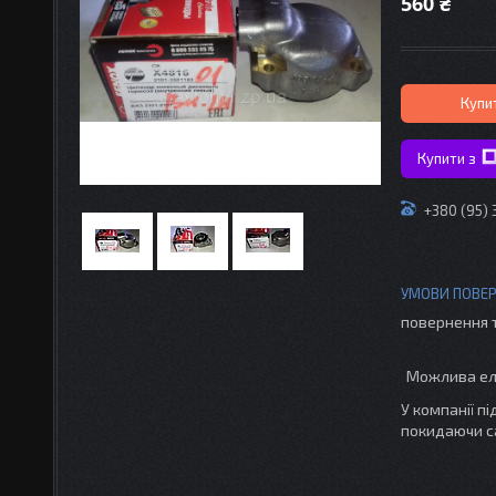
560 ₴
Купи
Купити з
+380 (95)
повернення 
У компанії п
покидаючи с