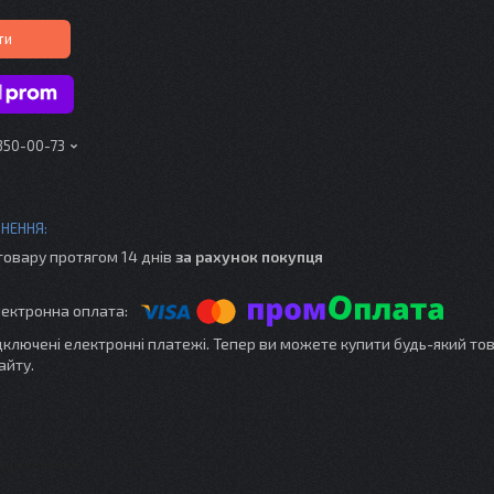
ти
 350-00-73
товару протягом 14 днів
за рахунок покупця
ідключені електронні платежі. Тепер ви можете купити будь-який то
айту.
іна вказана 2 шт (к-кт 2 шт.)