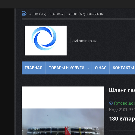
+380 (95) 350-00-73
+380 (67) 276-53-16
avtomir.zp.ua
ГЛАВНАЯ
ТОВАРЫ И УСЛУГИ
О НАС
КОНТАКТЫ
Шланг гал
Готово до
Код:
2101-35
180 ₴/па