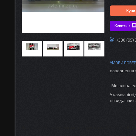
Купи
Купити з
+380 (95)
повернення 
У компанії п
покидаючи с
Шланги гальмівні
передні
застосовуються на ВАЗ
2101-2107. Ц