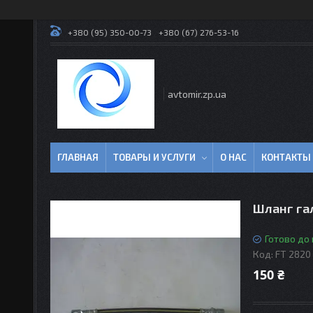
+380 (95) 350-00-73
+380 (67) 276-53-16
avtomir.zp.ua
ГЛАВНАЯ
ТОВАРЫ И УСЛУГИ
О НАС
КОНТАКТЫ
Шланг га
Готово до
Код:
FT 2820
150 ₴