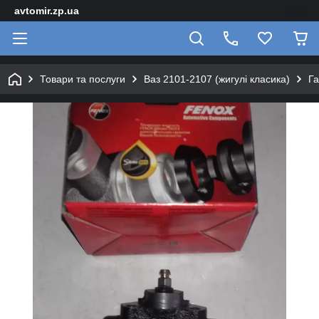
avtomir.zp.ua
Товари та послуги
Ваз 2101-2107 (жигулі класика)
Га