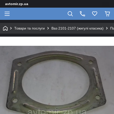
avtomir.zp.ua
Товари та послуги
Ваз 2101-2107 (жигулі класика)
Па