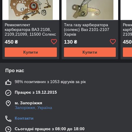
Ремкомплект
Тяга газу карбюратора
Рем
карбюратора ВАЗ 2108,
(солекс) Ваз 2101-2107
карб
2109,21099, 11500 Солекс
Харків
2109
Solex High Quality parts
High
450
130
450
₴
₴
Купити
Купити
Про нас
98% позитивних з 1053 відгуків за рік
Працює з 19.12.2015
м. Запоріжжя
Запоріжжя, Україна
Контакти
Сьогодні працює з 08:00 до 18:00