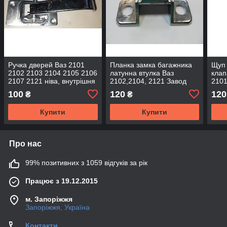
Ручка дверей Ваз 2101
Планка замка багажника
Щуп
2102 2103 2104 2105 2106
латунна втулка Ваз
клап
2107 2121 ніва, внутрішня
2102,2104, 2121 Завод
2101
(гачок) металева хром
2106
100
120
120
₴
₴
Flagmus
212
Купити
Купити
Про нас
99% позитивних з 1059 відгуків за рік
Працює з 19.12.2015
м. Запоріжжя
Запоріжжя, Україна
Контакти