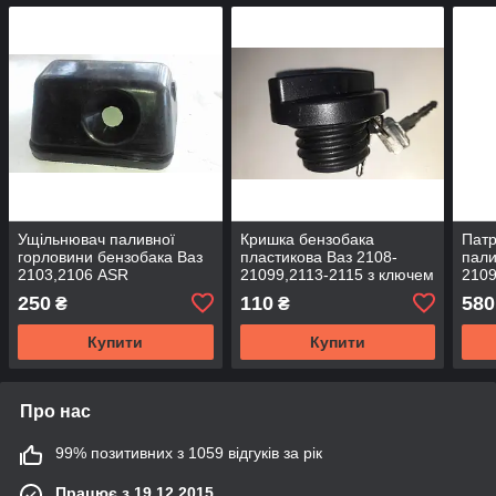
Ущільнювач паливної
Кришка бензобака
Патр
горловини бензобака Ваз
пластикова Ваз 2108-
пали
2103,2106 ASR
21099,2113-2115 з ключем
2109
250
110
580
₴
₴
Купити
Купити
Про нас
99% позитивних з 1059 відгуків за рік
Працює з 19.12.2015