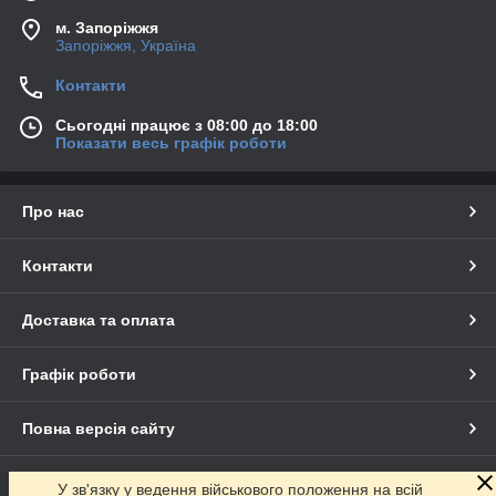
м. Запоріжжя
Запоріжжя, Україна
Контакти
Сьогодні працює з 08:00 до 18:00
Показати весь графік роботи
Про нас
Контакти
Доставка та оплата
Графік роботи
Повна версія сайту
Сайт створено на маркетплейсі
Prom.ua
У зв'язку у ведення військового положення на всій