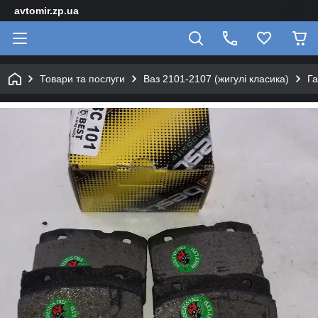
avtomir.zp.ua
Товари та послуги
Ваз 2101-2107 (жигулі класика)
Га