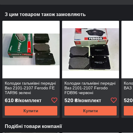
З цим товаром також замовляють
Колодки гальмівні передні
Колодки гальмівні передні
Коло
Ваз 2101-2107 Ferodo FE
Ваз 2101-2107 Ferodo
ВАЗ 
TAR96 зелені
FDB96 червоні
610
520
520
₴/комплект
₴/комплект
Купити
Купити
Подібні товари компанії