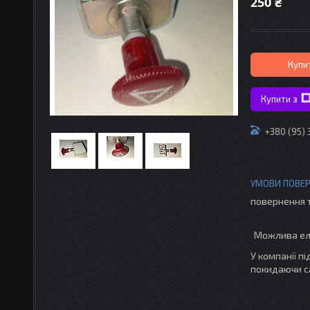
250 ₴
Купи
Купити з
+380 (95)
повернення 
У компанії п
покидаючи с