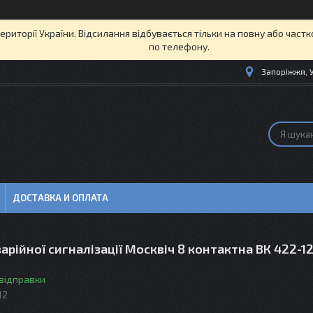
території України. Відсилання відбувається тільки на повну або част
по телефону.
Запоріжжя, 
ДОСТАВКА И ОПЛАТА
арійної сигналізації Москвіч 8 контактна ВК 422-1
 відправки
12