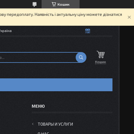
Кошик
кову передоплату. Наявність і актуальну ціну можете дізнатися
Україна
Кошик
2
ТОВАРЫ И УСЛУГИ
О НАС