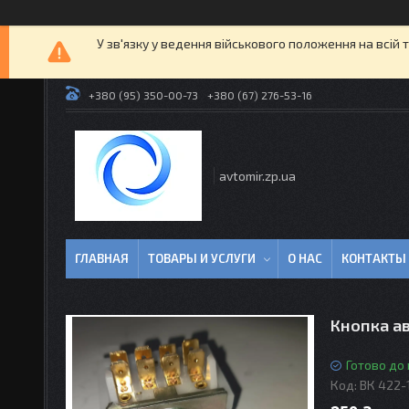
У зв'язку у ведення військового положення на всій 
+380 (95) 350-00-73
+380 (67) 276-53-16
avtomir.zp.ua
ГЛАВНАЯ
ТОВАРЫ И УСЛУГИ
О НАС
КОНТАКТЫ
Кнопка ав
Готово до
Код:
ВК 422-