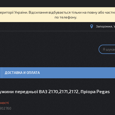
території України. Відсилання відбувається тільки на повну або част
по телефону.
Запоріжжя, 
ДОСТАВКА И ОПЛАТА
жини передньої ВАЗ 2170,2171,2172, Пріора Pegas
ності
902760