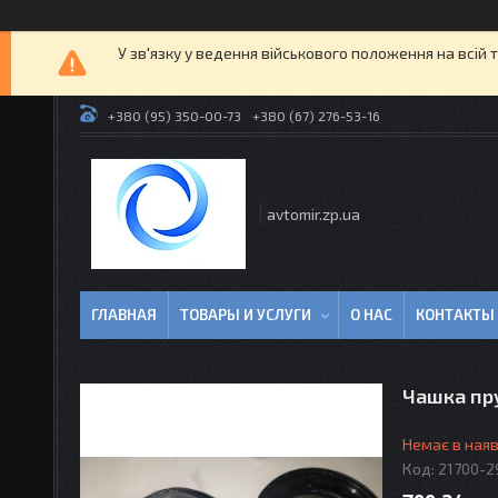
У зв'язку у ведення військового положення на всій 
+380 (95) 350-00-73
+380 (67) 276-53-16
avtomir.zp.ua
ГЛАВНАЯ
ТОВАРЫ И УСЛУГИ
О НАС
КОНТАКТЫ
Чашка пру
Немає в наяв
Код:
21700-2