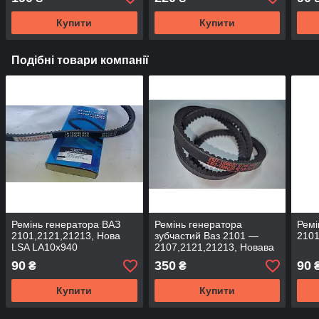
Купити
Купити
Подібні товари компанії
Ремінь генератора ВАЗ
Ремінь генератора
Ремі
2101,2121,21213, Нова
зубчастий Ваз 2101 —
2101
LSA LA10х940
2107,2121,21213, Новава
БРТ
90
350
90
₴
₴
Купити
Купити