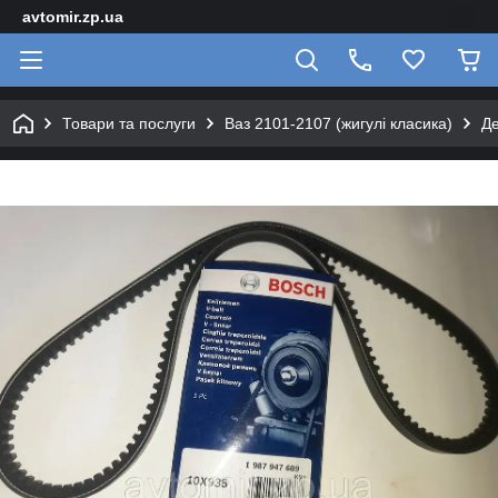
avtomir.zp.ua
Товари та послуги
Ваз 2101-2107 (жигулі класика)
Де