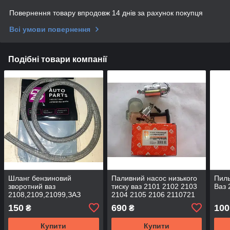
Повернення товару впродовж 14 днів за рахунок покупця
Всі умови повернення
Подібні товари компанії
Шланг бензиновий
Паливний насос низького
Пиль
зворотний ваз
тиску ваз 2101 2102 2103
Ваз 
2108,2109,21099,ЗАЗ
2104 2105 2106 2110721
1102-1105 (L = 1000 d=5)
2108 2109 заз 1102 1103
150
690
100
₴
₴
CS-20
ДК
Купити
Купити