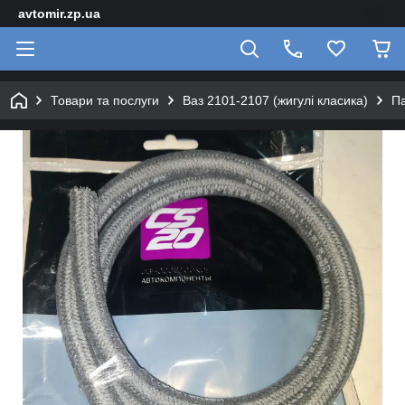
avtomir.zp.ua
Товари та послуги
Ваз 2101-2107 (жигулі класика)
Па