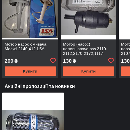
Мотор насос омивача
Мотор (насос)
Мото
Москві 2140,412 LSA
наповнювача ваз 2110-
ново
2112,2170-2172,1117-
2107
1118,2121 EuroEx
200
130
130
₴
₴
Купити
Купити
Акційні пропозиції та новинки