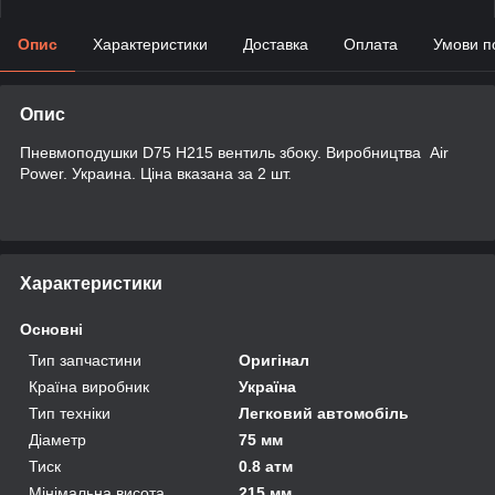
Опис
Характеристики
Доставка
Оплата
Умови п
Опис
Пневмоподушки D75 H215 вентиль збоку. Виробництва Air
Power. Украина. Ціна вказана за 2 шт.
Характеристики
Основні
Тип запчастини
Оригінал
Країна виробник
Україна
Тип техніки
Легковий автомобіль
Діаметр
75 мм
Тиск
0.8 атм
Мінімальна висота
215 мм