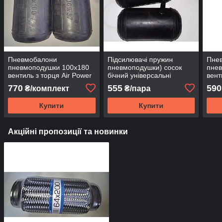
Пневмобалони
Підсилювачі пружин
Пне
пневмоподушки 100x180
пневмоподушки) сосок
пне
вентиль з торця Air Power
бічний універсальні
вент
(75x145) вентиль збоку Air
770
555
590
₴/комплект
₴/пара
Power
Купити
Купити
Акційні пропозиції та новинки