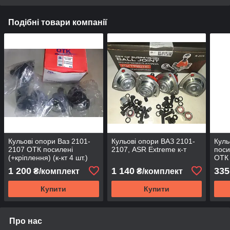
Подібні товари компанії
Кульові опори Ваз 2101-
Кульові опори ВАЗ 2101-
Куль
2107 ОТК посилені
2107, ASR Extreme к-т
поси
(+кріплення) (к-кт 4 шт.)
ОТК
1 200
1 140
335
₴/комплект
₴/комплект
Купити
Купити
Про нас