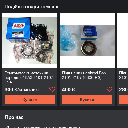
Подібні товари компанії
Ремкомплект маточини
Підшипник напівосі Ваз
Підш
передньої ВАЗ 2101-2107
2101-2107 (6306-RS)
2101
LSA
300
400
280
₴/комплект
₴
Купити
Купити
Про нас
99% позитивних з 1059 відгуків за рік