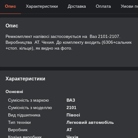
Опис
Характеристики
Доставка
Оплата
Умови п
Опис
Ремкомплект напівосі застосовується на Ваз 2101-2107.
Виробництва АТ. Чехия. До комплекту входить (6306+сальник
+стоп. кільце), як видно на фото.
Характеристики
Основні
Сумісність з маркою
ВАЗ
Сумісність з моделлю
2101
Вид підшипника
Півосі
Тип техніки
Легковий автомобіль
Виробник
AT
Країна виробник
Чехія