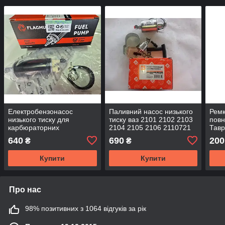
Електробензонасос
Паливний насос низького
Ремк
низького тиску для
тиску ваз 2101 2102 2103
повн
карбюраторних
2104 2105 2106 2110721
Тавр
автомобілів Ваз
2108 2109 заз 1102 1103
640
690
200
₴
₴
2108,21099,ЗАЗ 1102-1103
ДК
Таврія Flagmus
Купити
Купити
Про нас
98% позитивних з 1064 відгуків за рік