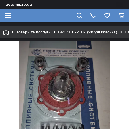
avtomir.zp.ua
Товари та послуги
Ваз 2101-2107 (жигулі класика)
Па