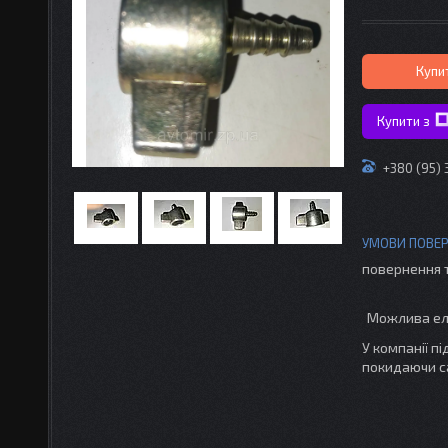
Купи
Купити з
+380 (95)
повернення 
У компанії п
покидаючи с