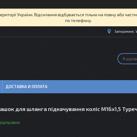
території України. Відсилання відбувається тільки на повну або част
по телефону.
Запоріжжя, 
ДОСТАВКА И ОПЛАТА
ашок для шланга підкачування коліс М16х1,5 Туре
 відправки