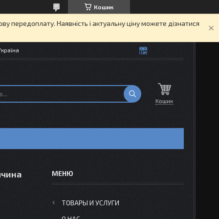
Кошик
кову передоплату. Наявність і актуальну ціну можете дізнатися
Україна
Кошик
ччина
ТОВАРЫ И УСЛУГИ
О НАС