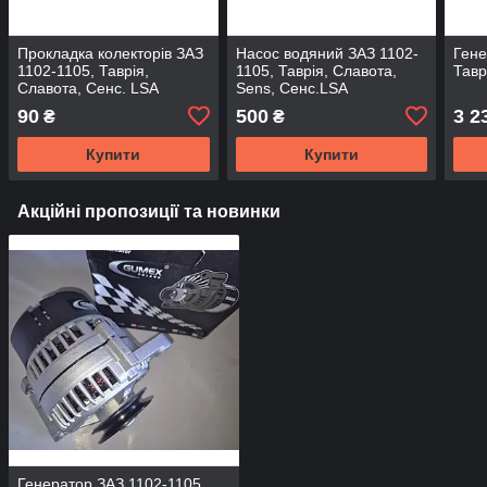
Прокладка колекторів ЗАЗ
Насос водяний ЗАЗ 1102-
Гене
1102-1105, Таврія,
1105, Таврія, Славота,
Тавр
Славота, Сенс. LSA
Sens, Сенс.LSA
90
500
3 2
₴
₴
Купити
Купити
Акційні пропозиції та новинки
Генератор ЗАЗ 1102-1105,