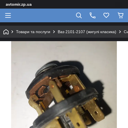
avtomir.zp.ua
Товари та послуги
Ваз 2101-2107 (жигулі класика)
Си