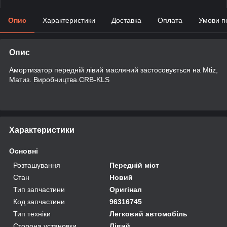
Опис
Характеристики
Доставка
Оплата
Умови п
Опис
Амортизатор передній лівий масляний застосовується на Mtiz,
Матиз. Виробництва.CRB-KLS
Характеристики
Основні
Розташування
Передній міст
Стан
Новий
Тип запчастини
Оригінал
Код запчастини
96316745
Тип техніки
Легковий автомобіль
Сторона установки
Лівий