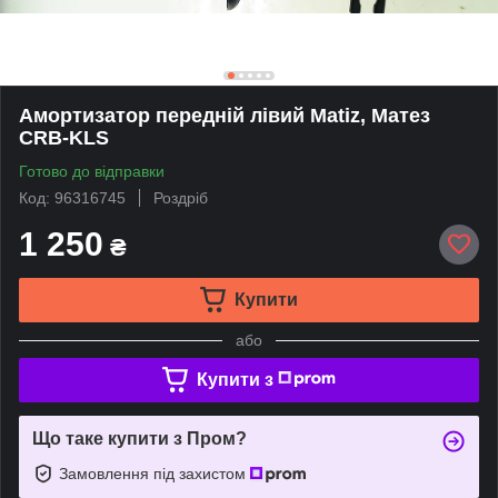
Амортизатор передній лівий Matiz, Матез
CRB-KLS
Готово до відправки
Код: 96316745
Роздріб
1 250
₴
Купити
або
Купити з
Що таке купити з Пром?
Замовлення під захистом