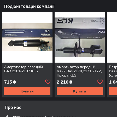
Подібні товари компанії
Амортизатор передній
Амортизатор передній
Патр
ВАЗ 2101-2107 KLS
лівий Ваз 2170,2171,2172,
Ваз 
Пріора KLS
(олі
715
2 210
1 0
₴
₴
Купити
Купити
Про нас