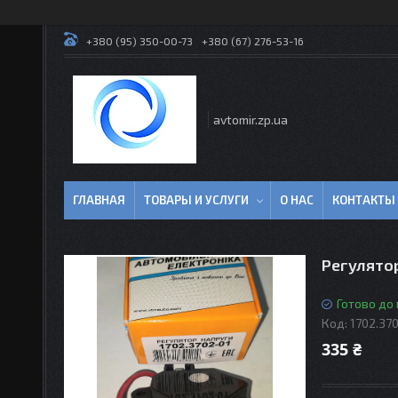
+380 (95) 350-00-73
+380 (67) 276-53-16
avtomir.zp.ua
ГЛАВНАЯ
ТОВАРЫ И УСЛУГИ
О НАС
КОНТАКТЫ
Регулятор
Готово до
Код:
1702.37
335 ₴