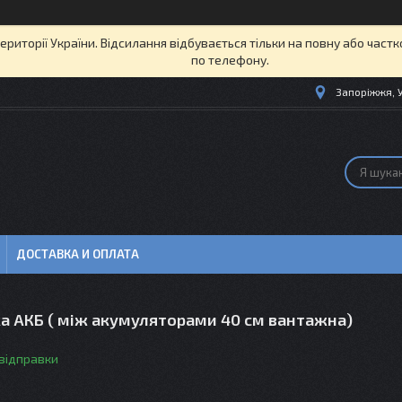
території України. Відсилання відбувається тільки на повну або част
по телефону.
Запоріжжя, 
ДОСТАВКА И ОПЛАТА
а АКБ ( між акумуляторами 40 см вантажна)
 відправки