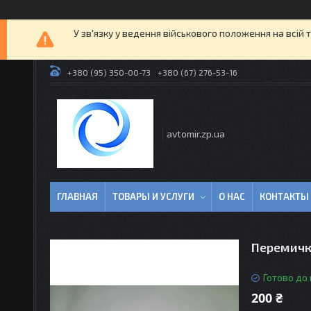
У зв'язку у ведення військового положення на всій 
+380 (95) 350-00-73
+380 (67) 276-53-16
avtomir.zp.ua
ГЛАВНАЯ
ТОВАРЫ И УСЛУГИ
О НАС
КОНТАКТЫ
Перемичк
Готово до
200 ₴