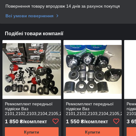
Повернення товару впродовж 14 днів за рахунок покупця
Всі умови повернення
Подібні товари компанії
Ремкомплект передньої
Ремкомплект передньої
Ремк
підвіски Ваз
підвіски Ваз
підв
2101,2102,2103,2104,2105,2106,2107
2101,2102,2103,2104,2105,2106,2
2101
ASR EXTREME
ASR
1 850
1 550
3 6
₴/комплект
₴/комплект
Купити
Купити