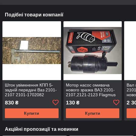
Подібні товари компанії
Шток увімкнення КПП 5-
Мотор насос омивача
Вал 
задній передачі Ваз 2101-
нового зразка ВАЗ 2101-
2101
2107 2101-1702082
2107,2121-2123 Flagmus
ново
830
130
2 3
₴
₴
Купити
Купити
Акційні пропозиції та новинки