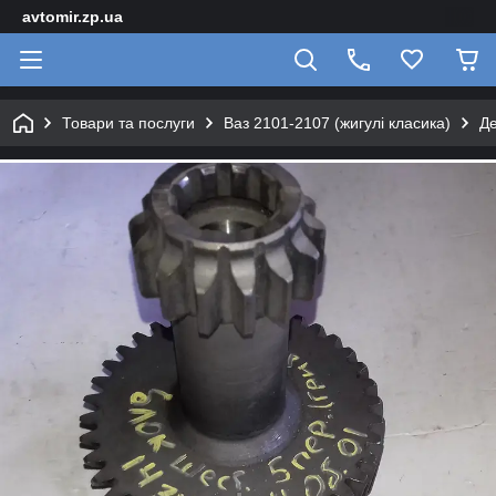
avtomir.zp.ua
Товари та послуги
Ваз 2101-2107 (жигулі класика)
Де