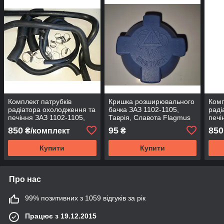
Комплект патрубків
Кришка розширювального
Комп
радіатора охолодження та
бачка ЗАЗ 1102-1105,
раді
печіння ЗАЗ 1102-1105,
Таврія, Славота Flagmus
печі
Таврія, Славота Україна
Тавр
850
95
850
₴/комплект
₴
Купити
Купити
Про нас
99% позитивних з 1059 відгуків за рік
Працює з 19.12.2015