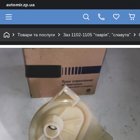
avtomir.zp.ua
Товари та послуги
Заз 1102-1105 "таврія", "славута"