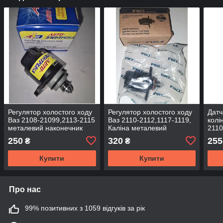
Регулятор холостого ходу
Регулятор холостого ходу
Датч
Ваз 2108-21099,2113-2115
Ваз 2110-2112,1117-1119,
колі
металевий наконечник
Каліна металевий
2110
Авто-Електрика
наконечник FSO
Elpr
250
320
255
₴
₴
Купити
Купити
Про нас
99% позитивних з 1059 відгуків за рік