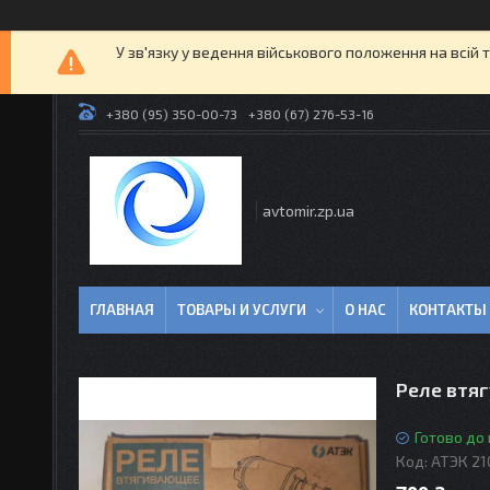
У зв'язку у ведення військового положення на всій 
+380 (95) 350-00-73
+380 (67) 276-53-16
avtomir.zp.ua
ГЛАВНАЯ
ТОВАРЫ И УСЛУГИ
О НАС
КОНТАКТЫ
Реле втяг
Готово до
Код:
АТЭК 21