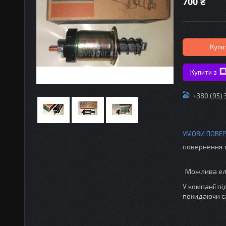
700 ₴
Купи
Купити з
+380 (95)
повернення 
У компанії п
покидаючи с