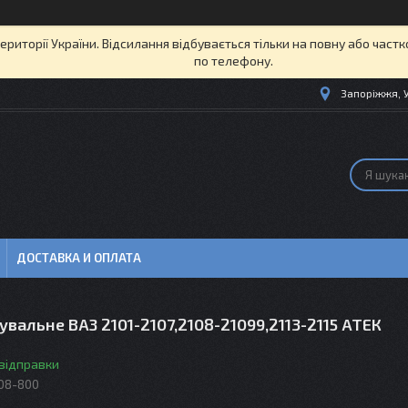
території України. Відсилання відбувається тільки на повну або част
по телефону.
Запоріжжя, 
ДОСТАВКА И ОПЛАТА
увальне ВАЗ 2101-2107,2108-21099,2113-2115 АТЕК
 відправки
08-800