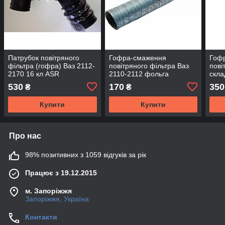
Патрубок повітряного
Гофра-смаження
Гоф
фільтра (гофра) Ваз 2112-
повітряного фільтра Ваз
пові
2170 16 кл ASR
2110-2112 фольга
скла
фол
530
170
350
₴
₴
Купити
Купити
Про нас
98% позитивних з 1059 відгуків за рік
Працює з 19.12.2015
м. Запоріжжя
Запоріжжя, Україна
Контакти