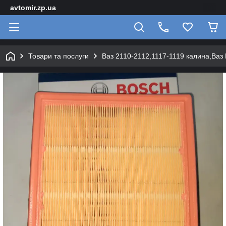
avtomir.zp.ua
Товари та послуги
Ваз 2110-2112,1117-1119 калина,Ваз