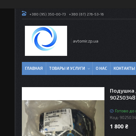
+380 (95) 350-00-73
+380 (67) 276-53-16
avtomir.zp.ua
ГЛАВНАЯ
ТОВАРЫ И УСЛУГИ
О НАС
КОНТАКТЫ
Подушка 
90250348
Готово до
Код:
902503
1 800 ₴