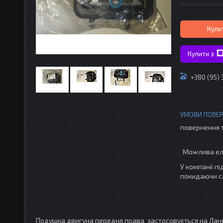
Купи
Купити з
+380 (95)
повернення 
У компанії п
покидаючи с
Подушка двигуна передня права застосовується на Лано