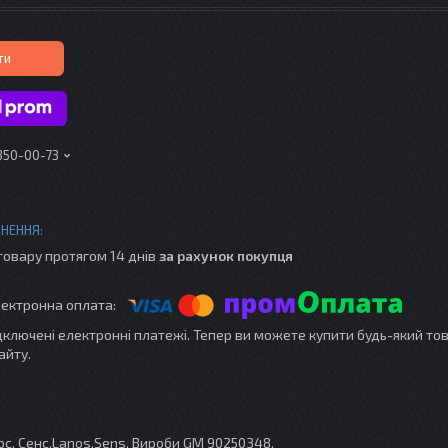
ти
 350-00-73
товару протягом 14 днів
за рахунок покупця
ідключені електронні платежі. Тепер ви можете купити будь-який то
айту.
с, Сенс,Lanos,Sens. Вироби GM 90250348.